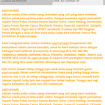
CARA BERMAIN
LINK ALTERNATIF
KARTUPOKER
adalah media poker online yang memakai uang asli yang kami sediakan
khusus untuk para pecinta poker online. Dengan beraneka ragam permainan
seperti Texas Poker, Domino Dealer, Bandar Ceme, Ceme Keliling, Dominobet,
Capsa Susun, Bandar Capsa, Blackjack, Omaha, Super10, Superbull, QQspirit,
Slots, IDNLIVE, Togel dan E-SPORT, sportbook, E-lottery dan MM Tangkas.
Hanya dengan 1 akun di situs kami anda sudah bisa bermain semua fitur
permainan di
.
KARTUPOKER
Kami mengutamakan semua member
kenyamanan dan
KARTUPOKER
kemudahan dalam semua transaksi, untuk itu kami bekerja sama dengan
berbagai bank terkenal di indonesia di antaranya BCA, BSI, BNI, BRI,
CIMBNIAGA, MANDIRI, MAYBANK, MEGA, PERMATA, SINARMAS, PANIN , JENIUS Dan
KOSPIN JASA selain itu
di support oleh perangkat seperti android
KARTUPOKER
dan IOS yang bisa anda mainkan dimanapun dan kapanpun saja.
Raih bonus jutaan setiap minggunya untuk anda yang bermain game
, dalam event ini menentukan siapa yang paling tinggi dalam
KARTUPOKER
turnover dari 1 s/d 10 setiap minggunya, rasakan juga bonus menarik kami
lainnya seperti lucky spin dan mysteri box setiap harinya. Tunggu apa lagi
segera daftarkan diri anda dan raih hadiahnya!
KARTUPOKER
adalah media poker online yang memakai uang asli yang kami sediakan
khusus untuk para pecinta poker online. Dengan beraneka ragam permainan
seperti Texas Poker, Domino Dealer, Bandar Ceme, Ceme Keliling, Dominobet,
Capsa Susun, Bandar Capsa, Blackjack, Omaha, Super10, Superbull, QQspirit,